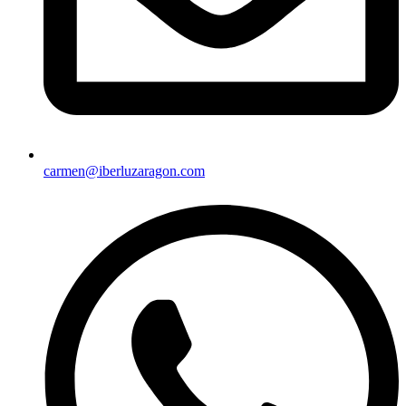
carmen@iberluzaragon.com