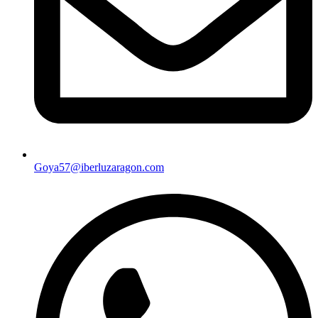
Goya57@iberluzaragon.com