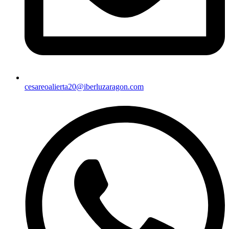
cesareoalierta20@iberluzaragon.com