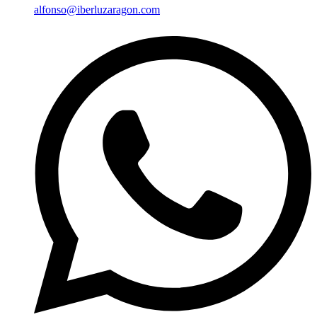
alfonso@iberluzaragon.com